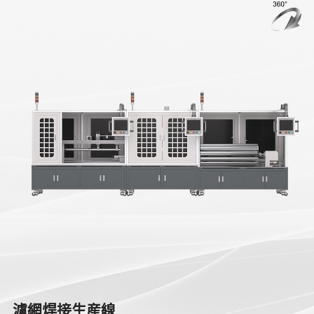
濾網焊接生産線