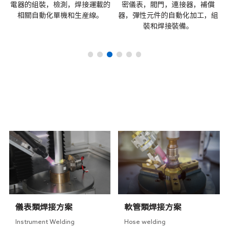
加
電器的組裝，檢測，焊接運載的
密儀表，閥門，連接器，補償
動
相關自動化單機和生産線。
器，彈性元件的自動化加工，組
裝和焊接裝備。
RELATED SOLUTIONS
相關方案
儀表類焊接方案
軟管類焊接方案
Instrument Welding
Hose welding