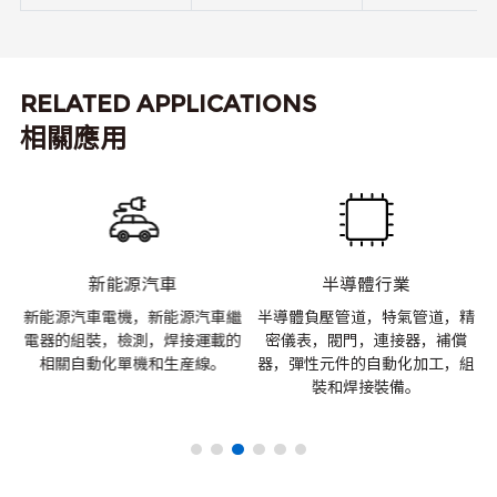
RELATED APPLICATIONS
相關應用
新能源汽車
半導體行業
材
新能源汽車電機，新能源汽車繼
半導體負壓管道，特氣管道，精
加
電器的組裝，檢測，焊接運載的
密儀表，閥門，連接器，補償
動
相關自動化單機和生産線。
器，彈性元件的自動化加工，組
裝和焊接裝備。