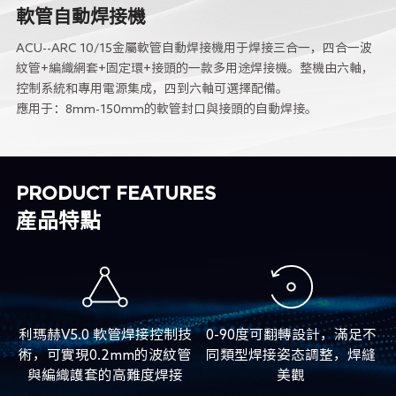
軟管自動焊接機
ACU--ARC 10/15金屬軟管自動焊接機用于焊接三合一，四合一波
紋管+編織網套+固定環+接頭的一款多用途焊接機。整機由六軸，
控制系統和專用電源集成，四到六軸可選擇配備。
應用于：8mm-150mm的軟管封口與接頭的自動焊接。
PRODUCT FEATURES
産品特點
利瑪赫V5.0 軟管焊接控制技
0-90度可翻轉設計，滿足不
術，可實現0.2mm的波紋管
同類型焊接姿态調整，焊縫
與編織護套的高難度焊接
美觀