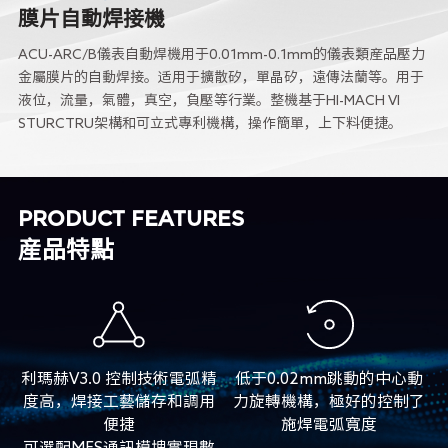
膜片自動焊接機
ACU-ARC/B儀表自動焊機用于0.01mm-0.1mm的儀表類産品壓力
金屬膜片的自動焊接。适用于擴散矽，單晶矽，遠傳法蘭等。用于
液位，流量，氣體，真空，負壓等行業。整機基于HI-MACH VI
STURCTRU架構和可立式專利機構，操作簡單，上下料便捷。
PRODUCT FEATURES
産品特點
利瑪赫V3.0 控制技術電弧精
低于0.02mm跳動的中心動
度高，焊接工藝儲存和調用
力旋轉機構，極好的控制了
便捷
施焊電弧寬度
可選配MES通訊模塊實現數