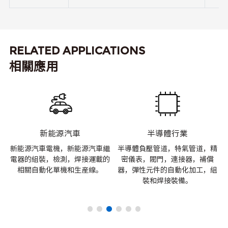
RELATED APPLICATIONS
相關應用
新能源汽車
半導體行業
材
新能源汽車電機，新能源汽車繼
半導體負壓管道，特氣管道，精
加
電器的組裝，檢測，焊接運載的
密儀表，閥門，連接器，補償
動
相關自動化單機和生産線。
器，彈性元件的自動化加工，組
裝和焊接裝備。