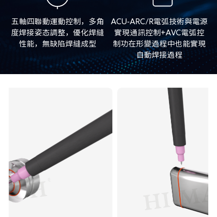
五軸四聯動運動控制，多角
ACU-ARC/R電弧技術與電源
度焊接姿态調整，優化焊縫
實現通訊控制+AVC電弧控
性能，無缺陷焊縫成型
制功在形變過程中也能實現
自動焊接過程