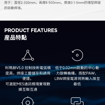
用于：直徑2-320mm，長度8-500mm，厚度0.1-5mm的環型焊縫
的自動焊接。
PRODUCT FEATURES
産品特點
利瑪赫V5.0 控制技術電弧精
低于0.02mm跳動的中心動
度高，焊接工藝儲存和調用
力旋轉機構，搭配PAW，
便捷。
LBW焊接電源将熱輸入降至
可選配MES通訊模塊實現數
最低
據互聯互通