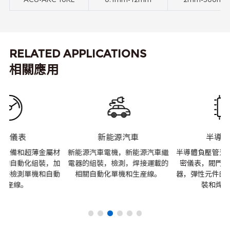
RELATED APPLICATIONS
相關應用
新能源汽車
半導體行業
材
新能源汽車電機，新能源汽車繼
半導體負壓管道，特氣管道，精
加
電器的組裝，檢測，焊接運載的
密儀表，閥門，連接器，補償
動
相關自動化單機和生産線。
器，彈性元件的自動化加工，組
裝和焊接裝備。