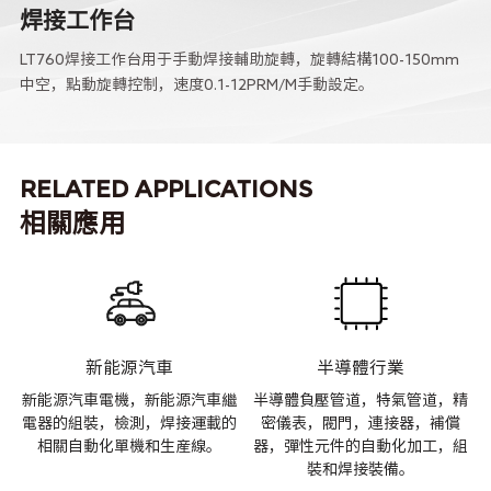
焊接工作台
LT760焊接工作台用于手動焊接輔助旋轉，旋轉結構100-150mm
中空，點動旋轉控制，速度0.1-12PRM/M手動設定。
RELATED APPLICATIONS
相關應用
新能源汽車
半導體行業
材
新能源汽車電機，新能源汽車繼
半導體負壓管道，特氣管道，精
加
電器的組裝，檢測，焊接運載的
密儀表，閥門，連接器，補償
動
相關自動化單機和生産線。
器，彈性元件的自動化加工，組
裝和焊接裝備。