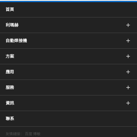
首頁
利瑪赫
自動焊接機
方案
應用
服務
資訊
聯系
友情鏈接：
百度
博敏