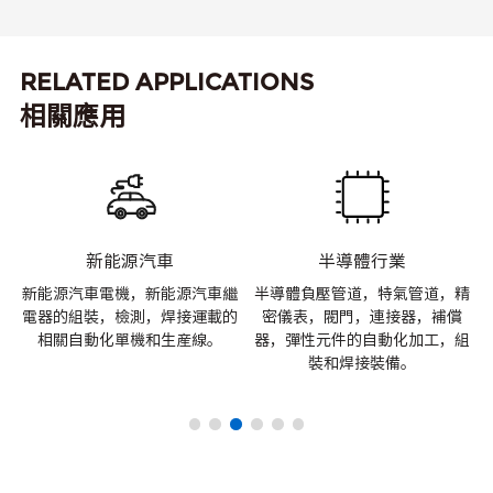
RELATED APPLICATIONS
相關應用
新能源汽車
半導體行業
材
新能源汽車電機，新能源汽車繼
半導體負壓管道，特氣管道，精
加
電器的組裝，檢測，焊接運載的
密儀表，閥門，連接器，補償
動
相關自動化單機和生産線。
器，彈性元件的自動化加工，組
裝和焊接裝備。