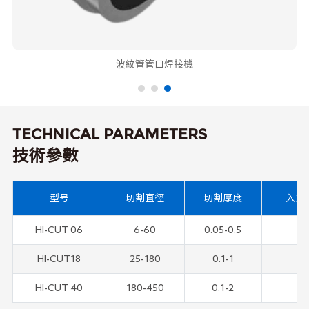
波紋管管口焊接機
TECHNICAL PARAMETERS
技術參數
型号
切割直徑
切割厚度
入力電
HI-CUT 06
6-60
0.05-0.5
HI-CUT18
25-180
0.1-1
HI-CUT 40
180-450
0.1-2