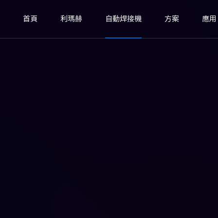
首頁
利瑪赫
自動焊接機
方案
應用