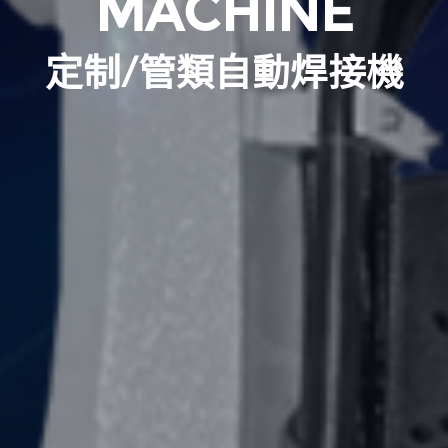
MACHINE
定制/管類自動焊接機